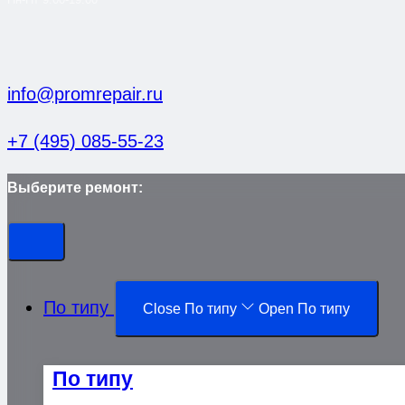
info@promrepair.ru
+7 (495) 085-55-23
Выберите ремонт:
По типу
Close По типу
Open По типу
По типу