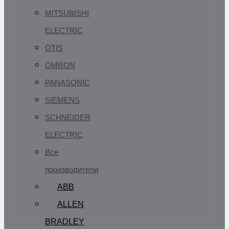
MITSUBISHI
ELECTRIC
OTIS
OMRON
PANASONIC
SIEMENS
SCHNEIDER
ELECTRIC
Все
производители
ABB
ALLEN
BRADLEY