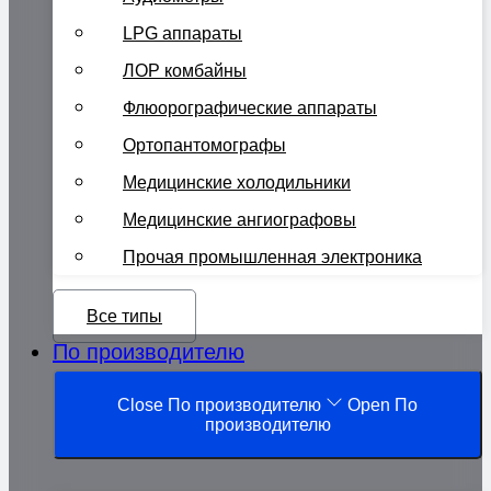
LPG аппараты
ЛОР комбайны
Флюорографические аппараты
Ортопантомографы
Медицинские холодильники
Медицинские ангиографовы
Прочая промышленная электроника
Все типы
По производителю
Close По производителю
Open По
производителю