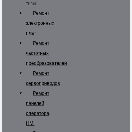
типы
Ремонт
электронных
плат
Ремонт
частотных
преобразователей
Ремонт
сервоприводов
Ремонт
панелей
оператора,
HMI