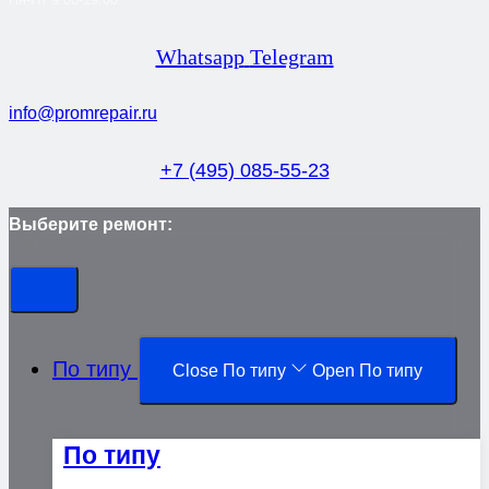
Whatsapp
Telegram
info@promrepair.ru
+7 (495) 085-55-23
Выберите ремонт:
По типу
Close По типу
Open По типу
По типу