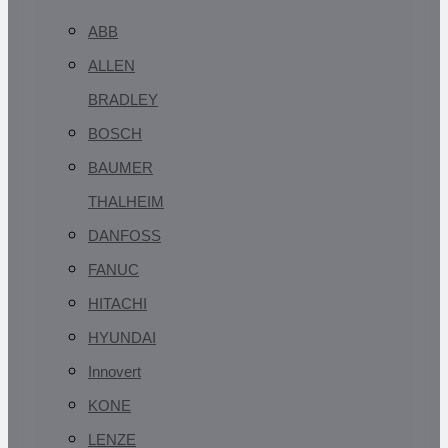
ABB
ALLEN
BRADLEY
BOSCH
BAUMER
THALHEIM
DANFOSS
FANUC
HITACHI
HYUNDAI
Innovert
KONE
LENZE