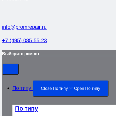
info@promrepair.ru
+7 (495) 085-55-23
Выберите ремонт:
По типу
Close По типу
Open По типу
По типу