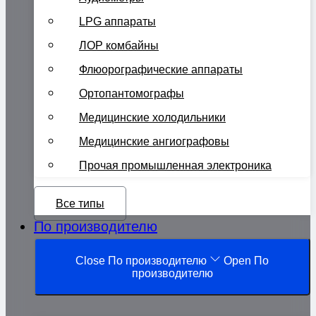
LPG аппараты
ЛОР комбайны
Флюорографические аппараты
Ортопантомографы
Медицинские холодильники
Медицинские ангиографовы
Прочая промышленная электроника
Все типы
По производителю
Close По производителю
Open По
производителю