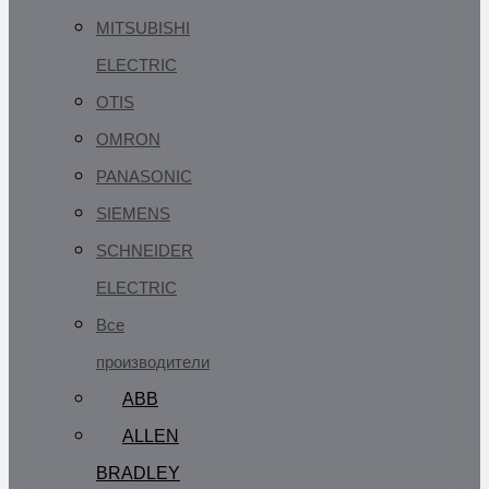
MITSUBISHI
ELECTRIC
OTIS
OMRON
PANASONIC
SIEMENS
SCHNEIDER
ELECTRIC
Все
производители
ABB
ALLEN
BRADLEY