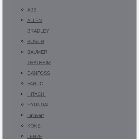
ABB
ALLEN
BRADLEY
BOSCH
BAUMER
THALHEIM
DANFOSS
FANUC
HITACHI
HYUNDAI
Innovert
KONE
LENZE