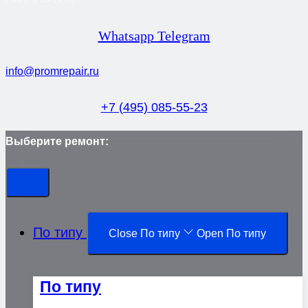
Whatsapp
Telegram
info@promrepair.ru
+7 (495) 085-55-23
Выберите ремонт:
По типу
Close По типу
Open По типу
По типу