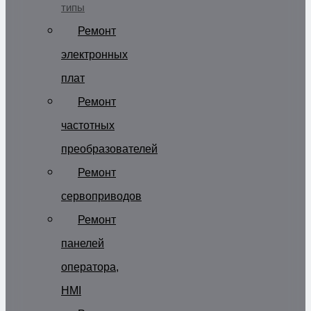
типы
Ремонт
электронных
плат
Ремонт
частотных
преобразователей
Ремонт
сервоприводов
Ремонт
панелей
оператора,
HMI