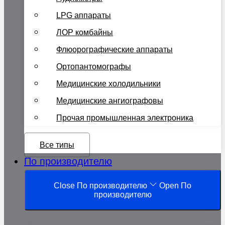
LPG аппараты
ЛОР комбайны
Флюорографические аппараты
Ортопантомографы
Медицинские холодильники
Медицинские ангиографовы
Прочая промышленная электроника
Все типы
По производителю
Close По производителю
Open По
производителю