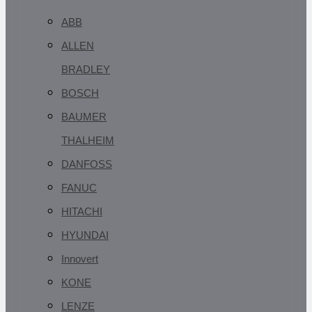
ABB
ALLEN
BRADLEY
BOSCH
BAUMER
THALHEIM
DANFOSS
FANUC
HITACHI
HYUNDAI
Innovert
KONE
LENZE