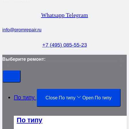
Whatsapp
Telegram
info@promrepair.ru
+7 (495) 085-55-23
Выберите ремонт:
По типу
Close По типу
Open По типу
По типу