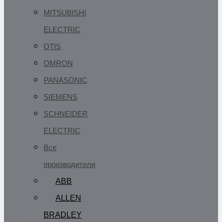
MITSUBISHI
ELECTRIC
OTIS
OMRON
PANASONIC
SIEMENS
SCHNEIDER
ELECTRIC
Все
производители
ABB
ALLEN
BRADLEY