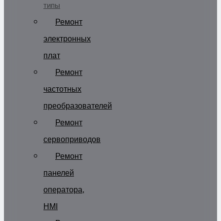
типы
Ремонт
электронных
плат
Ремонт
частотных
преобразователей
Ремонт
сервоприводов
Ремонт
панелей
оператора,
HMI