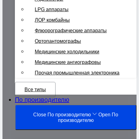
LPG аппараты
ЛОР комбайны
Флюорографические аппараты
Ортопантомографы
Медицинские холодильники
Медицинские ангиографовы
Прочая промышленная электроника
Все типы
По производителю
Close По производителю
Open По
производителю