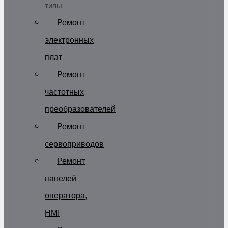
типы
Ремонт
электронных
плат
Ремонт
частотных
преобразователей
Ремонт
сервоприводов
Ремонт
панелей
оператора,
HMI