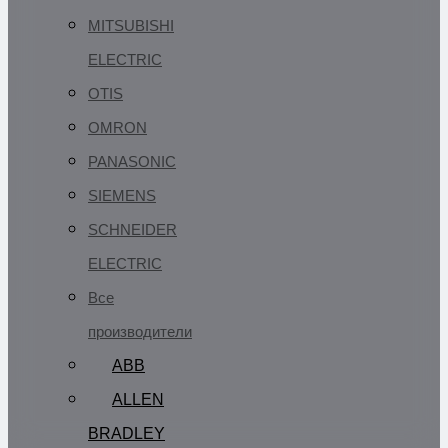
MITSUBISHI
ELECTRIC
OTIS
OMRON
PANASONIC
SIEMENS
SCHNEIDER
ELECTRIC
Все
производители
ABB
ALLEN
BRADLEY