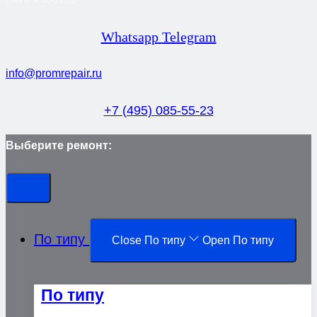
Whatsapp
Telegram
info@promrepair.ru
+7 (495) 085-55-23
Выберите ремонт:
По типу
Close По типу
Open По типу
По типу