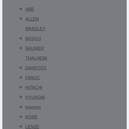
ABB
ALLEN
BRADLEY
BOSCH
BAUMER
THALHEIM
DANFOSS
FANUC
HITACHI
HYUNDAI
Innovert
KONE
LENZE