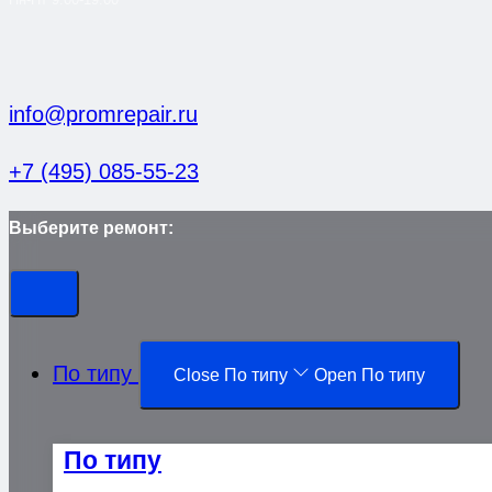
info@promrepair.ru
+7 (495) 085-55-23
Выберите ремонт:
По типу
Close По типу
Open По типу
По типу