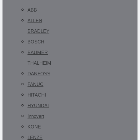
ABB
ALLEN
BRADLEY
BOSCH
BAUMER
THALHEIM
DANFOSS
FANUC
HITACHI
HYUNDAI
Innovert
KONE
LENZE