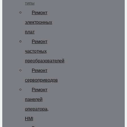
типы
Ремонт
электронных
плат
Ремонт
частотных
преобразователей
Ремонт
сервоприводов
Ремонт
панелей
оператора,
HMI