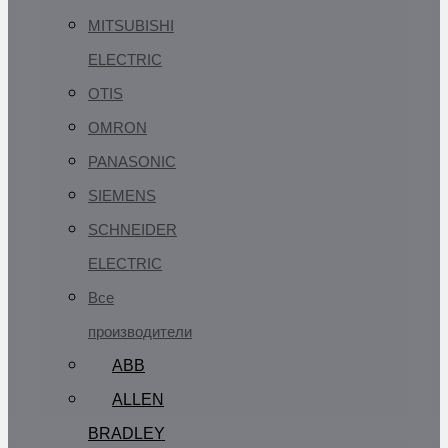
MITSUBISHI
ELECTRIC
OTIS
OMRON
PANASONIC
SIEMENS
SCHNEIDER
ELECTRIC
Все
производители
ABB
ALLEN
BRADLEY