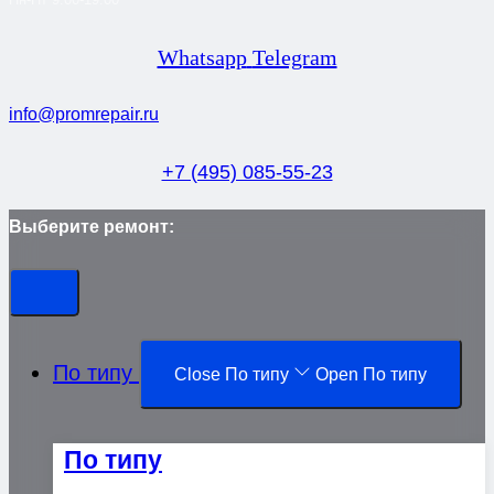
Whatsapp
Telegram
info@promrepair.ru
+7 (495) 085-55-23
Выберите ремонт:
По типу
Close По типу
Open По типу
По типу