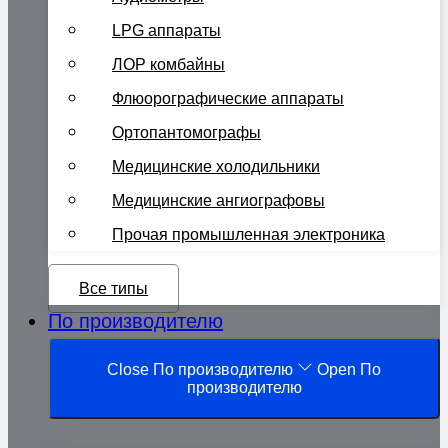
LPG аппараты
ЛОР комбайны
Флюорографические аппараты
Ортопантомографы
Медицинские холодильники
Медицинские ангиографовы
Прочая промышленная электроника
Все типы
По производителю
Close По производителю
Open По
производителю