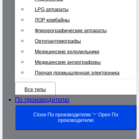
LPG аппараты
ЛОР комбайны
Флюорографические аппараты
Ортопантомографы
Медицинские холодильники
Медицинские ангиографовы
Прочая промышленная электроника
Все типы
По производителю
Close По производителю
Open По
производителю