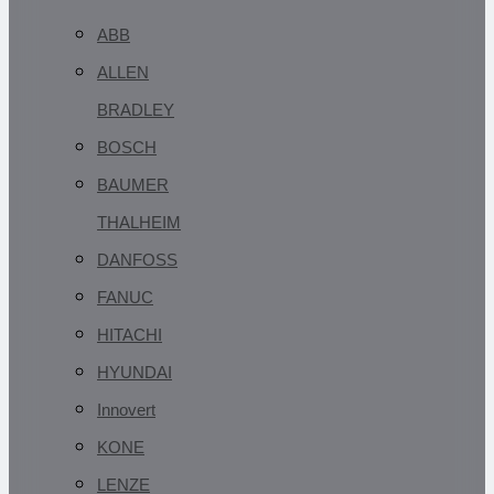
ABB
ALLEN
BRADLEY
BOSCH
BAUMER
THALHEIM
DANFOSS
FANUC
HITACHI
HYUNDAI
Innovert
KONE
LENZE