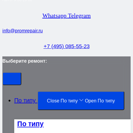
Whatsapp
Telegram
info@promrepair.ru
+7 (495) 085-55-23
Выберите ремонт:
По типу
Close По типу
Open По типу
По типу