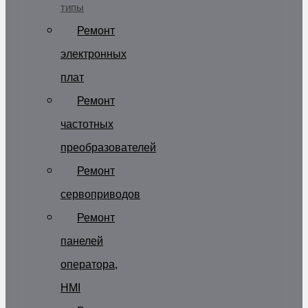
типы
Ремонт
электронных
плат
Ремонт
частотных
преобразователей
Ремонт
сервоприводов
Ремонт
панелей
оператора,
HMI