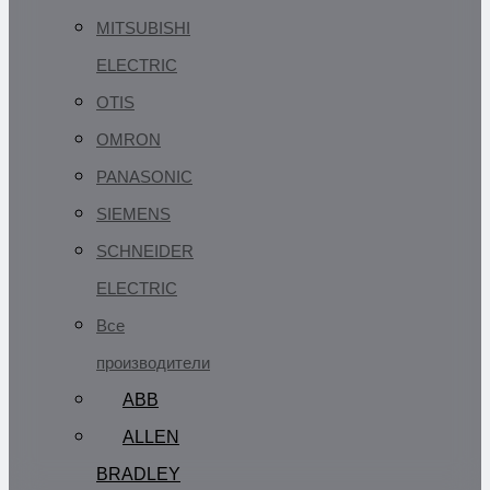
MITSUBISHI
ELECTRIC
OTIS
OMRON
PANASONIC
SIEMENS
SCHNEIDER
ELECTRIC
Все
производители
ABB
ALLEN
BRADLEY