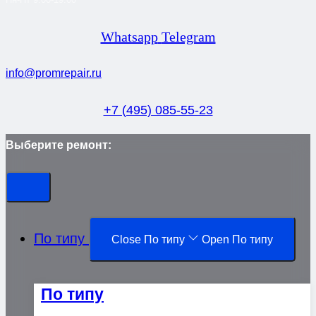
Whatsapp
Telegram
info@promrepair.ru
+7 (495) 085-55-23
Выберите ремонт:
По типу
Close По типу
Open По типу
По типу