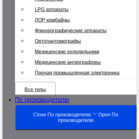
LPG аппараты
ЛОР комбайны
Флюорографические аппараты
Ортопантомографы
Медицинские холодильники
Медицинские ангиографовы
Прочая промышленная электроника
Все типы
По производителю
Close По производителю
Open По
производителю