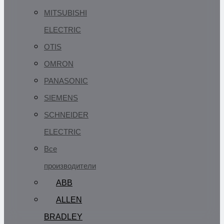
MITSUBISHI
ELECTRIC
OTIS
OMRON
PANASONIC
SIEMENS
SCHNEIDER
ELECTRIC
Все
производители
ABB
ALLEN
BRADLEY