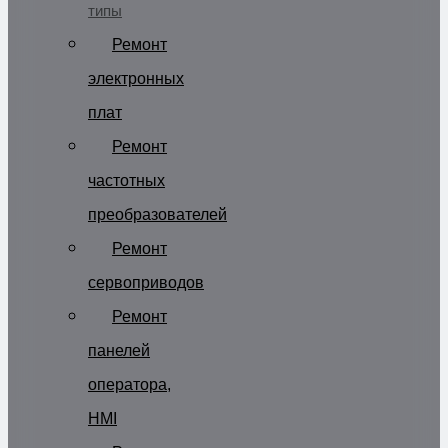
типы
Ремонт
электронных
плат
Ремонт
частотных
преобразователей
Ремонт
сервоприводов
Ремонт
панелей
оператора,
HMI