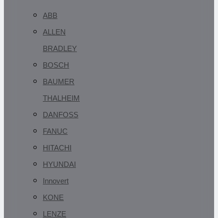
ABB
ALLEN
BRADLEY
BOSCH
BAUMER
THALHEIM
DANFOSS
FANUC
HITACHI
HYUNDAI
Innovert
KONE
LENZE