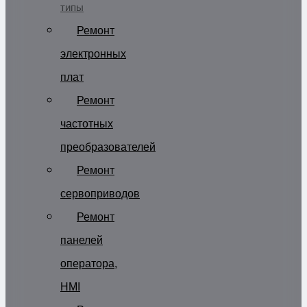
типы
Ремонт
электронных
плат
Ремонт
частотных
преобразователей
Ремонт
сервоприводов
Ремонт
панелей
оператора,
HMI