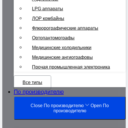
LPG аппараты
ЛОР комбайны
Флюорографические аппараты
Ортопантомографы
Медицинские холодильники
Медицинские ангиографовы
Прочая промышленная электроника
Все типы
По производителю
Close По производителю
Open По
производителю