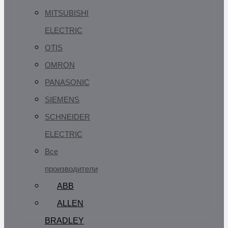
MITSUBISHI
ELECTRIC
OTIS
OMRON
PANASONIC
SIEMENS
SCHNEIDER
ELECTRIC
Все
производители
ABB
ALLEN
BRADLEY