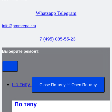
Whatsapp
Telegram
info@promrepair.ru
+7 (495) 085-55-23
Выберите ремонт:
По типу
Close По типу
Open По типу
По типу