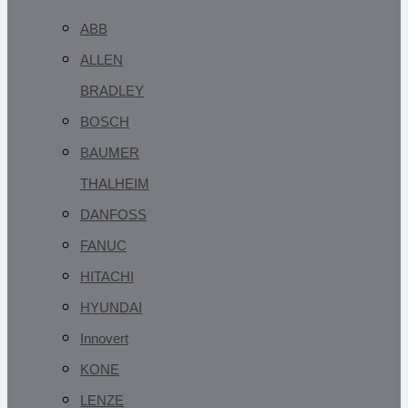
ABB
ALLEN
BRADLEY
BOSCH
BAUMER
THALHEIM
DANFOSS
FANUC
HITACHI
HYUNDAI
Innovert
KONE
LENZE