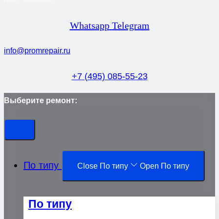
Whatsapp
Telegram
info@promrepair.ru
+7 (495) 085-55-23
Выберите ремонт:
По типу
Close По типу
Open По типу
По типу