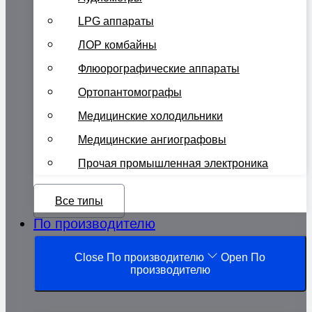
LPG аппараты
ЛОР комбайны
Флюорографические аппараты
Ортопантомографы
Медицинские холодильники
Медицинские ангиографовы
Прочая промышленная электроника
Все типы
По производителю
Close По производителю
Open По
производителю