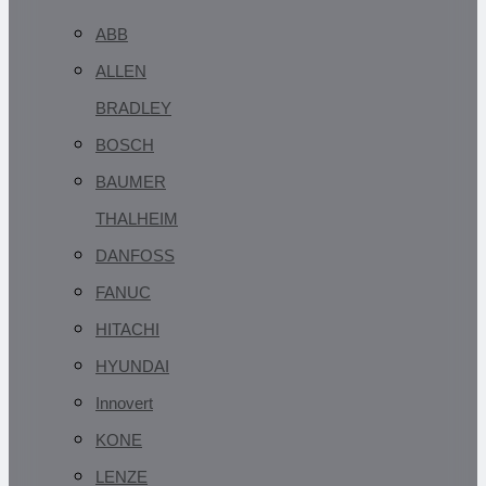
ABB
ALLEN
BRADLEY
BOSCH
BAUMER
THALHEIM
DANFOSS
FANUC
HITACHI
HYUNDAI
Innovert
KONE
LENZE