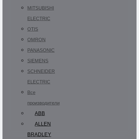
MITSUBISHI
ELECTRIC
OTIS
OMRON
PANASONIC
SIEMENS
SCHNEIDER
ELECTRIC
Все
производители
ABB
ALLEN
BRADLEY