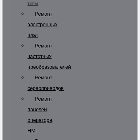
типы
Ремонт
электронных
плат
Ремонт
частотных
преобразователей
Ремонт
сервоприводов
Ремонт
панелей
оператора,
HMI