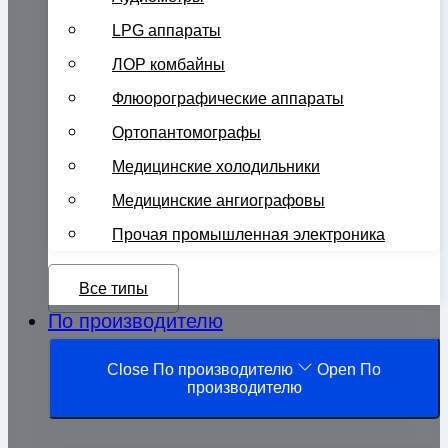
LPG аппараты
ЛОР комбайны
Флюорографические аппараты
Ортопантомографы
Медицинские холодильники
Медицинские ангиографовы
Прочая промышленная электроника
Все типы
По производителю
Close По производителю
Open По
производителю