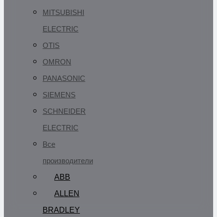
MITSUBISHI
ELECTRIC
OTIS
OMRON
PANASONIC
SIEMENS
SCHNEIDER
ELECTRIC
Все
производители
ABB
ALLEN
BRADLEY