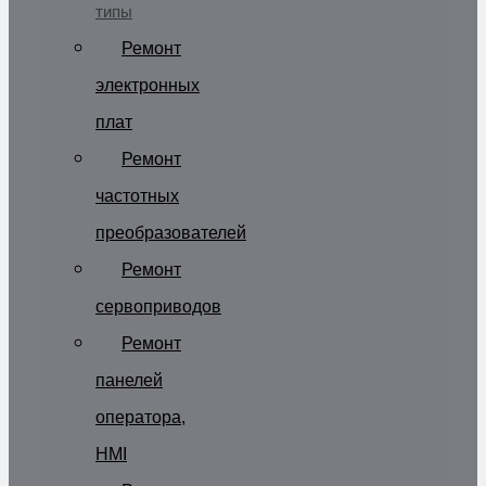
типы
Ремонт
электронных
плат
Ремонт
частотных
преобразователей
Ремонт
сервоприводов
Ремонт
панелей
оператора,
HMI