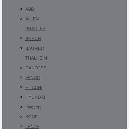
ABB
ALLEN
BRADLEY
BOSCH
BAUMER
THALHEIM
DANFOSS
FANUC
HITACHI
HYUNDAI
Innovert
KONE
LENZE