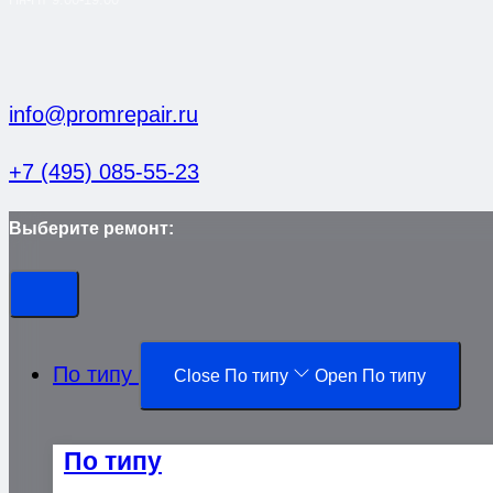
info@promrepair.ru
+7 (495) 085-55-23
Выберите ремонт:
По типу
Close По типу
Open По типу
По типу