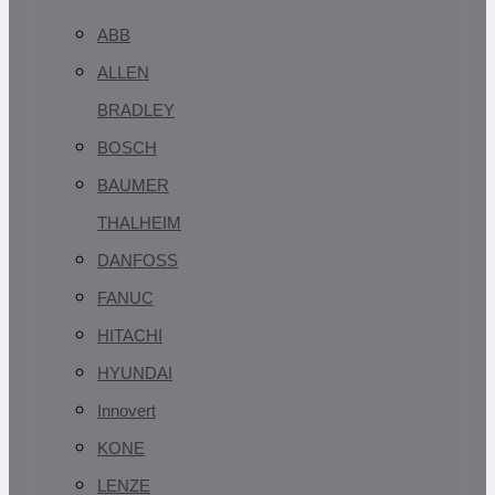
ABB
ALLEN
BRADLEY
BOSCH
BAUMER
THALHEIM
DANFOSS
FANUC
HITACHI
HYUNDAI
Innovert
KONE
LENZE