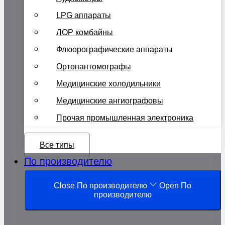
LPG аппараты
ЛОР комбайны
Флюорографические аппараты
Ортопантомографы
Медицинские холодильники
Медицинские ангиографовы
Прочая промышленная электроника
Все типы
По производителю
Close По производителю
Open По
производителю