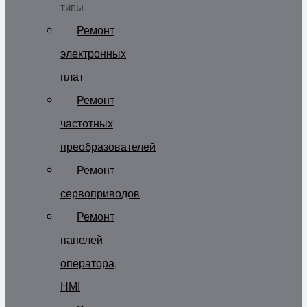
типы
Ремонт
электронных
плат
Ремонт
частотных
преобразователей
Ремонт
сервоприводов
Ремонт
панелей
оператора,
HMI