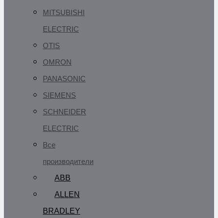
MITSUBISHI
ELECTRIC
OTIS
OMRON
PANASONIC
SIEMENS
SCHNEIDER
ELECTRIC
Все
производители
ABB
ALLEN
BRADLEY