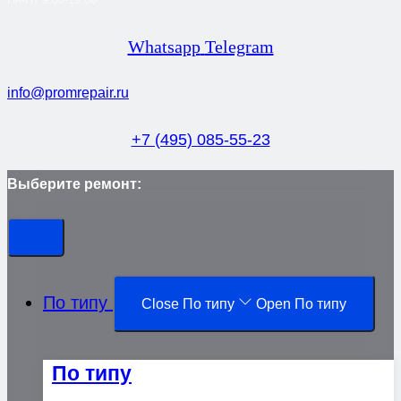
Whatsapp
Telegram
info@promrepair.ru
+7 (495) 085-55-23
Выберите ремонт:
По типу
Close По типу
Open По типу
По типу