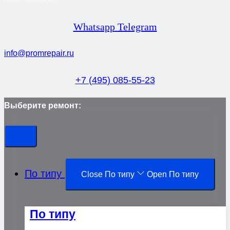
Whatsapp
Telegram
info@promrepair.ru
+7 (495) 085-55-23
Выберите ремонт:
По типу
Close По типу
Open По типу
По типу