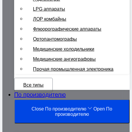
LPG аппараты
ЛОР комбайны
Флюорографические аппараты
Ортопантомографы
Медицинские холодильники
Медицинские ангиографовы
Прочая промышленная электроника
Все типы
По производителю
Close По производителю
Open По
производителю