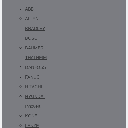
ABB
ALLEN
BRADLEY
BOSCH
BAUMER
THALHEIM
DANFOSS
FANUC
HITACHI
HYUNDAI
Innovert
KONE
LENZE