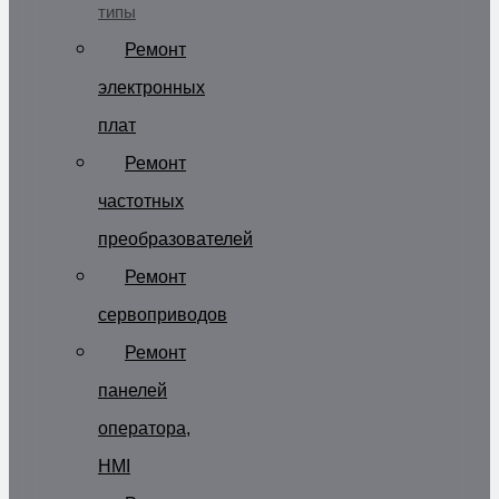
типы
Ремонт
электронных
плат
Ремонт
частотных
преобразователей
Ремонт
сервоприводов
Ремонт
панелей
оператора,
HMI