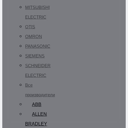
MITSUBISHI
ELECTRIC
OTIS
OMRON
PANASONIC
SIEMENS
SCHNEIDER
ELECTRIC
Все
производители
ABB
ALLEN
BRADLEY