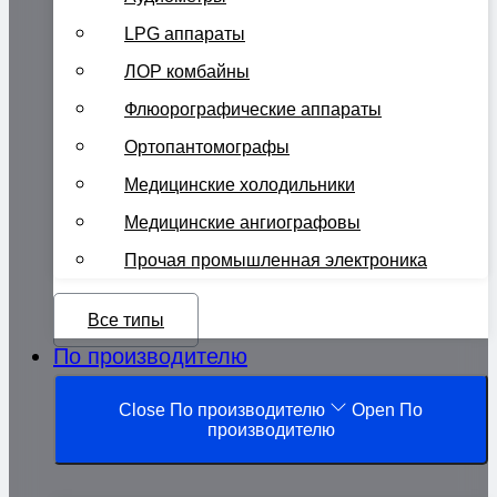
LPG аппараты
ЛОР комбайны
Флюорографические аппараты
Ортопантомографы
Медицинские холодильники
Медицинские ангиографовы
Прочая промышленная электроника
Все типы
По производителю
Close По производителю
Open По
производителю