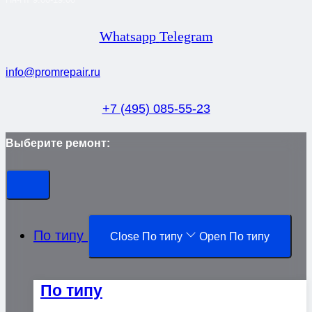
Whatsapp
Telegram
info@promrepair.ru
+7 (495) 085-55-23
Выберите ремонт:
По типу
Close По типу
Open По типу
По типу