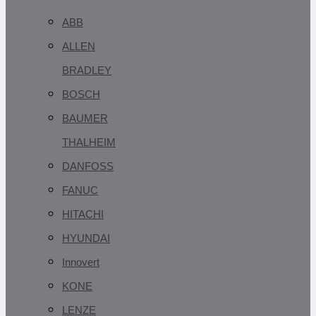
ABB
ALLEN
BRADLEY
BOSCH
BAUMER
THALHEIM
DANFOSS
FANUC
HITACHI
HYUNDAI
Innovert
KONE
LENZE