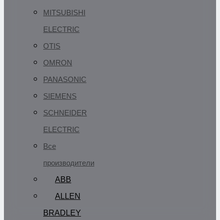
MITSUBISHI
ELECTRIC
OTIS
OMRON
PANASONIC
SIEMENS
SCHNEIDER
ELECTRIC
Все
производители
ABB
ALLEN
BRADLEY