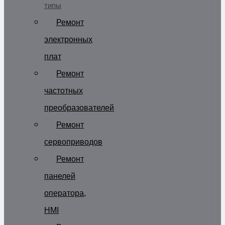
типы
Ремонт
электронных
плат
Ремонт
частотных
преобразователей
Ремонт
сервоприводов
Ремонт
панелей
оператора,
HMI