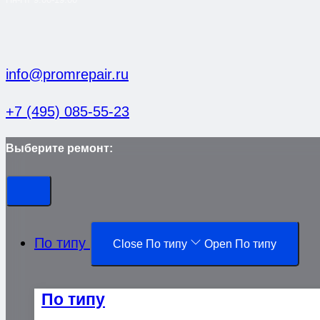
info@promrepair.ru
+7 (495) 085-55-23
Выберите ремонт:
По типу
Close По типу
Open По типу
По типу