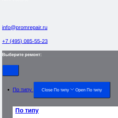
info@promrepair.ru
+7 (495) 085-55-23
Выберите ремонт:
По типу
Close По типу
Open По типу
По типу