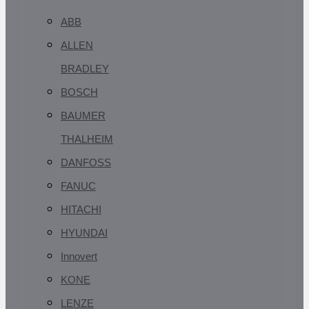
ABB
ALLEN
BRADLEY
BOSCH
BAUMER
THALHEIM
DANFOSS
FANUC
HITACHI
HYUNDAI
Innovert
KONE
LENZE