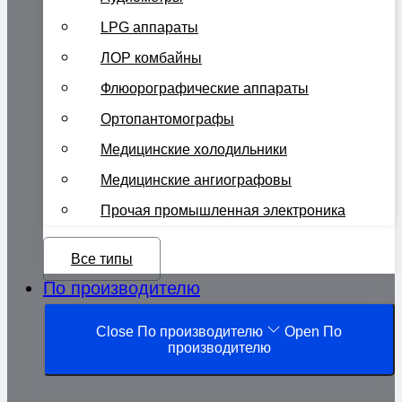
LPG аппараты
ЛОР комбайны
Флюорографические аппараты
Ортопантомографы
Медицинские холодильники
Медицинские ангиографовы
Прочая промышленная электроника
Все типы
По производителю
Close По производителю
Open По
производителю