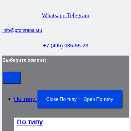
Whatsapp
Telegram
info@promrepair.ru
+7 (495) 085-55-23
Выберите ремонт:
По типу
Close По типу
Open По типу
По типу