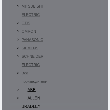
MITSUBISHI
ELECTRIC
OTIS
OMRON
PANASONIC
SIEMENS
SCHNEIDER
ELECTRIC
Все
производители
ABB
ALLEN
BRADLEY