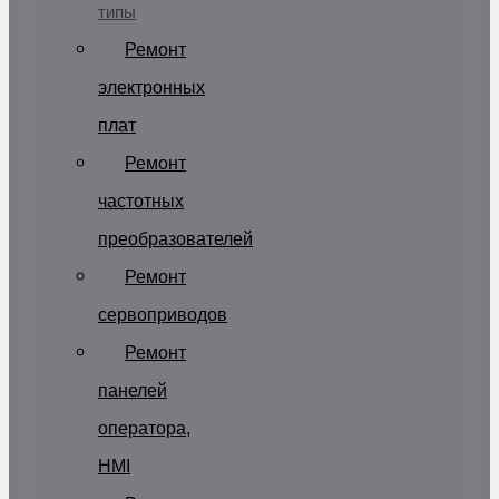
типы
Ремонт
электронных
плат
Ремонт
частотных
преобразователей
Ремонт
сервоприводов
Ремонт
панелей
оператора,
HMI