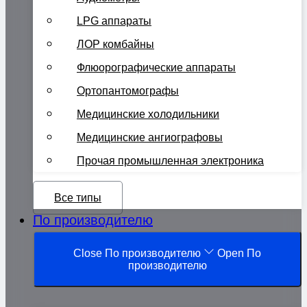
LPG аппараты
ЛОР комбайны
Флюорографические аппараты
Ортопантомографы
Медицинские холодильники
Медицинские ангиографовы
Прочая промышленная электроника
Все типы
По производителю
Close По производителю
Open По
производителю