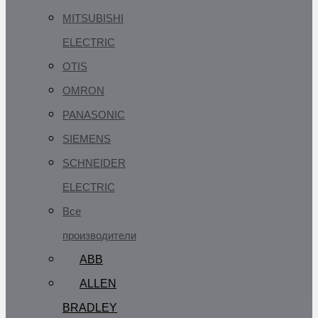
MITSUBISHI
ELECTRIC
OTIS
OMRON
PANASONIC
SIEMENS
SCHNEIDER
ELECTRIC
Все
производители
ABB
ALLEN
BRADLEY