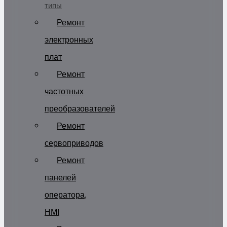
типы
Ремонт
электронных
плат
Ремонт
частотных
преобразователей
Ремонт
сервоприводов
Ремонт
панелей
оператора,
HMI