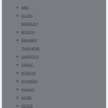
ABB
ALLEN
BRADLEY
BOSCH
BAUMER
THALHEIM
DANFOSS
FANUC
HITACHI
HYUNDAI
Innovert
KONE
LENZE