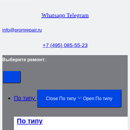
Whatsapp
Telegram
info@promrepair.ru
+7 (495) 085-55-23
Выберите ремонт:
По типу
Close По типу
Open По типу
По типу