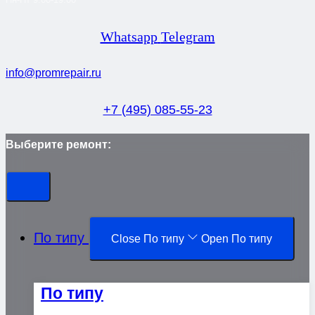
Whatsapp
Telegram
info@promrepair.ru
+7 (495) 085-55-23
Выберите ремонт:
По типу
Close По типу
Open По типу
По типу