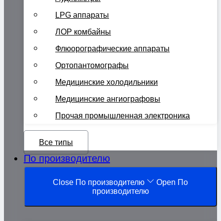
LPG аппараты
ЛОР комбайны
Флюорографические аппараты
Ортопантомографы
Медицинские холодильники
Медицинские ангиографовы
Прочая промышленная электроника
Все типы
По производителю
Close По производителю
Open По
производителю