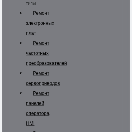
типы
Ремонт
электронных
плат
Ремонт
частотных
преобразователей
Ремонт
сервоприводов
Ремонт
панелей
оператора,
HMI