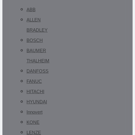
ABB
ALLEN
BRADLEY
BOSCH
BAUMER
THALHEIM
DANFOSS
FANUC
HITACHI
HYUNDAI
Innovert
KONE
LENZE