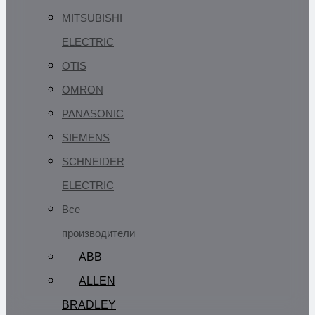
MITSUBISHI
ELECTRIC
OTIS
OMRON
PANASONIC
SIEMENS
SCHNEIDER
ELECTRIC
Все
производители
ABB
ALLEN
BRADLEY