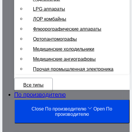
LPG аппараты
ЛОР комбайны
Флюорографические аппараты
Ортопантомографы
Медицинские холодильники
Медицинские ангиографовы
Прочая промышленная электроника
Все типы
По производителю
Close По производителю
Open По
производителю