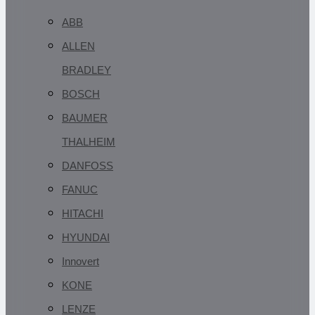
ABB
ALLEN
BRADLEY
BOSCH
BAUMER
THALHEIM
DANFOSS
FANUC
HITACHI
HYUNDAI
Innovert
KONE
LENZE