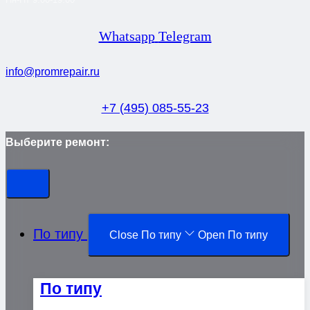
Whatsapp
Telegram
info@promrepair.ru
+7 (495) 085-55-23
Выберите ремонт:
По типу
Close По типу
Open По типу
По типу