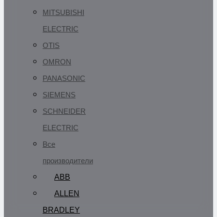
MITSUBISHI
ELECTRIC
OTIS
OMRON
PANASONIC
SIEMENS
SCHNEIDER
ELECTRIC
Все
производители
ABB
ALLEN
BRADLEY