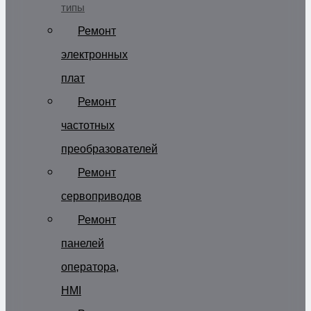
типы
Ремонт
электронных
плат
Ремонт
частотных
преобразователей
Ремонт
сервоприводов
Ремонт
панелей
оператора,
HMI