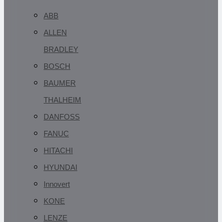
ABB
ALLEN
BRADLEY
BOSCH
BAUMER
THALHEIM
DANFOSS
FANUC
HITACHI
HYUNDAI
Innovert
KONE
LENZE