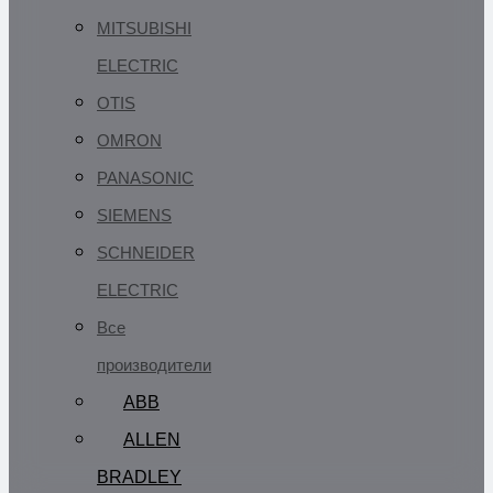
MITSUBISHI
ELECTRIC
OTIS
OMRON
PANASONIC
SIEMENS
SCHNEIDER
ELECTRIC
Все
производители
ABB
ALLEN
BRADLEY