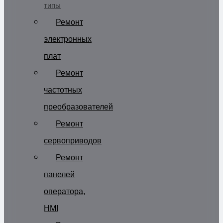
типы
Ремонт
электронных
плат
Ремонт
частотных
преобразователей
Ремонт
сервоприводов
Ремонт
панелей
оператора,
HMI