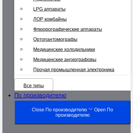
LPG аппараты
ЛОР комбайны
Флюорографические аппараты
Ортопантомографы
Медицинские холодильники
Медицинские ангиографовы
Прочая промышленная электроника
Все типы
По производителю
Close По производителю
Open По
производителю