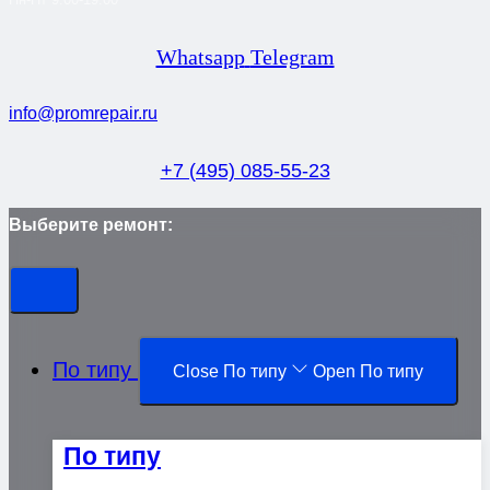
Whatsapp
Telegram
info@promrepair.ru
+7 (495) 085-55-23
Выберите ремонт:
По типу
Close По типу
Open По типу
По типу