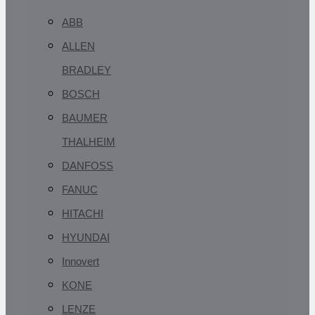
ABB
ALLEN
BRADLEY
BOSCH
BAUMER
THALHEIM
DANFOSS
FANUC
HITACHI
HYUNDAI
Innovert
KONE
LENZE