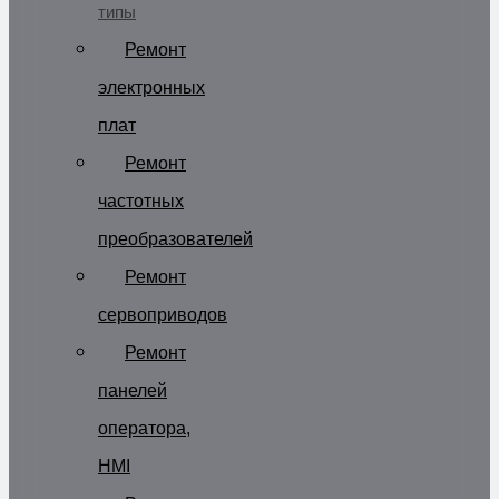
типы
Ремонт
электронных
плат
Ремонт
частотных
преобразователей
Ремонт
сервоприводов
Ремонт
панелей
оператора,
HMI