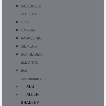
MITSUBISHI
ELECTRIC
OTIS
OMRON
PANASONIC
SIEMENS
SCHNEIDER
ELECTRIC
Все
производители
ABB
ALLEN
BRADLEY