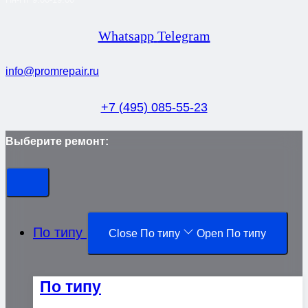
Whatsapp
Telegram
info@promrepair.ru
+7 (495) 085-55-23
Выберите ремонт:
По типу
Close По типу
Open По типу
По типу