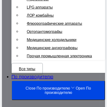
LPG аппараты
ЛОР комбайны
Флюорографические аппараты
Ортопантомографы
Медицинские холодильники
Медицинские ангиографовы
Прочая промышленная электроника
Все типы
По производителю
Close По производителю
Open По
производителю