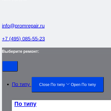
info@promrepair.ru
+7 (495) 085-55-23
Выберите ремонт:
По типу
Close По типу
Open По типу
По типу