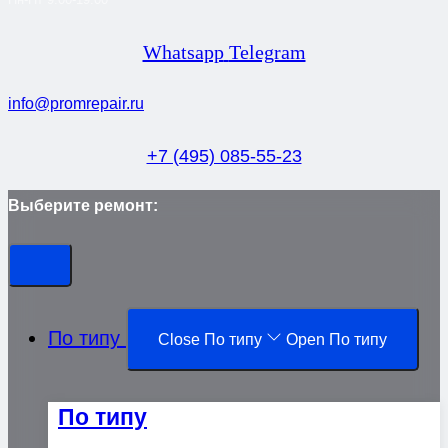
Whatsapp
Telegram
info@promrepair.ru
+7 (495) 085-55-23
Выберите ремонт:
По типу
Close По типу
Open По типу
По типу