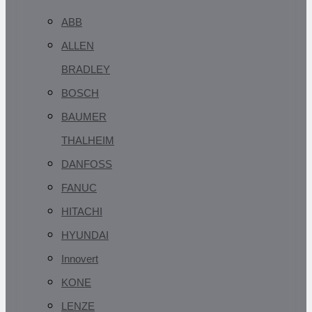
ABB
ALLEN
BRADLEY
BOSCH
BAUMER
THALHEIM
DANFOSS
FANUC
HITACHI
HYUNDAI
Innovert
KONE
LENZE