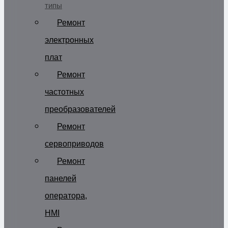
типы
Ремонт
электронных
плат
Ремонт
частотных
преобразователей
Ремонт
сервоприводов
Ремонт
панелей
оператора,
HMI