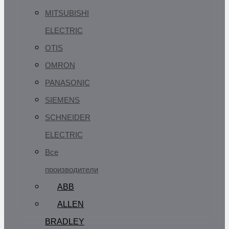
MITSUBISHI
ELECTRIC
OTIS
OMRON
PANASONIC
SIEMENS
SCHNEIDER
ELECTRIC
Все
производители
ABB
ALLEN
BRADLEY