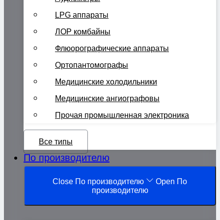
LPG аппараты
ЛОР комбайны
Флюорографические аппараты
Ортопантомографы
Медицинские холодильники
Медицинские ангиографовы
Прочая промышленная электроника
Все типы
По производителю
Close По производителю
Open По
производителю