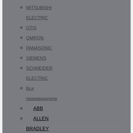
MITSUBISHI
ELECTRIC
OTIS
OMRON
PANASONIC
SIEMENS
SCHNEIDER
ELECTRIC
Все
производители
ABB
ALLEN
BRADLEY