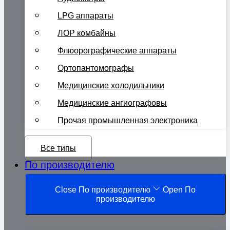
LPG аппараты
ЛОР комбайны
Флюорографические аппараты
Ортопантомографы
Медицинские холодильники
Медицинские ангиографовы
Прочая промышленная электроника
Все типы
По производителю
Close По производителю
Open По
производителю