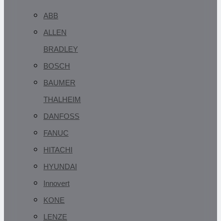
ABB
ALLEN
BRADLEY
BOSCH
BAUMER
THALHEIM
DANFOSS
FANUC
HITACHI
HYUNDAI
Innovert
KONE
LENZE