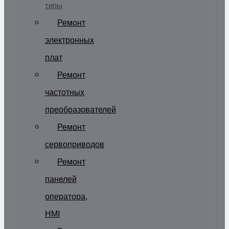
типы
Ремонт
электронных
плат
Ремонт
частотных
преобразователей
Ремонт
сервоприводов
Ремонт
панелей
оператора,
HMI