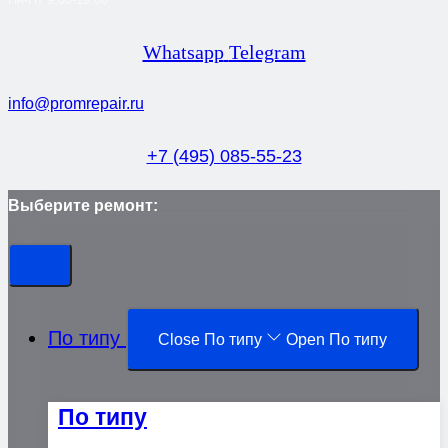
Whatsapp
Telegram
info@promrepair.ru
+7 (495) 085-55-23
Выберите ремонт:
По типу
Close По типу
Open По типу
По типу