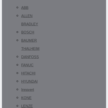
ABB
ALLEN
BRADLEY
BOSCH
BAUMER
THALHEIM
DANFOSS
FANUC
HITACHI
HYUNDAI
Innovert
KONE
LENZE