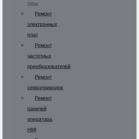
типы
Ремонт
электронных
плат
Ремонт
частотных
преобразователей
Ремонт
сервоприводов
Ремонт
панелей
оператора,
HMI