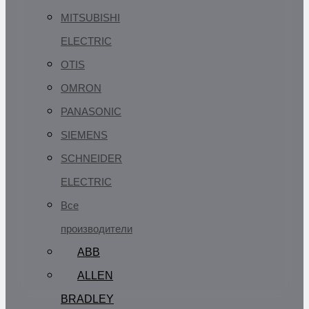
MITSUBISHI
ELECTRIC
OTIS
OMRON
PANASONIC
SIEMENS
SCHNEIDER
ELECTRIC
Все
производители
ABB
ALLEN
BRADLEY