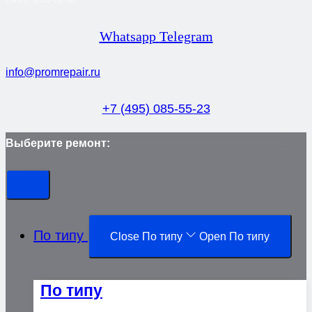
Whatsapp
Telegram
info@promrepair.ru
+7 (495) 085-55-23
Выберите ремонт:
По типу
Close По типу
Open По типу
По типу