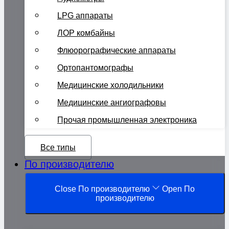
LPG аппараты
ЛОР комбайны
Флюорографические аппараты
Ортопантомографы
Медицинские холодильники
Медицинские ангиографовы
Прочая промышленная электроника
Все типы
По производителю
Close По производителю
Open По
производителю