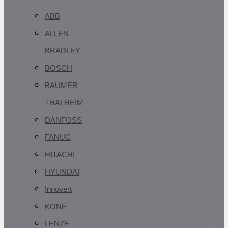
ABB
ALLEN
BRADLEY
BOSCH
BAUMER
THALHEIM
DANFOSS
FANUC
HITACHI
HYUNDAI
Innovert
KONE
LENZE