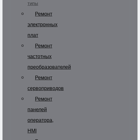
типы
Ремонт
электронных
плат
Ремонт
частотных
преобразователей
Ремонт
сервоприводов
Ремонт
панелей
оператора,
HMI