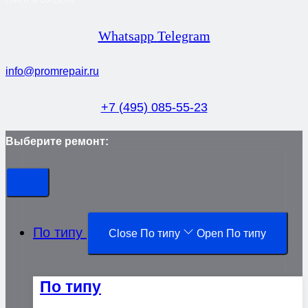
Whatsapp
Telegram
info@promrepair.ru
+7 (495) 085-55-23
Выберите ремонт:
По типу
Close По типу
Open По типу
По типу