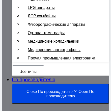
LPG аппараты
ЛОР комбайны
Флюорографические аппараты
Ортопантомографы
Медицинские холодильники
Медицинские ангиографовы
Прочая промышленная электроника
Все типы
По производителю
Close По производителю
Open По
производителю