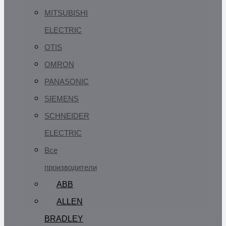
MITSUBISHI
ELECTRIC
OTIS
OMRON
PANASONIC
SIEMENS
SCHNEIDER
ELECTRIC
Все
производители
ABB
ALLEN
BRADLEY