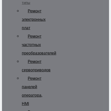
типы
Ремонт
электронных
плат
Ремонт
частотных
преобразователей
Ремонт
сервоприводов
Ремонт
панелей
оператора,
HMI