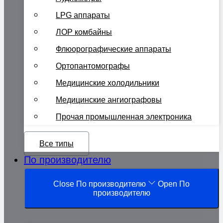
LPG аппараты
ЛОР комбайны
Флюорографические аппараты
Ортопантомографы
Медицинские холодильники
Медицинские ангиографовы
Прочая промышленная электроника
Все типы
По производителю
Close По производителю
Open По
производителю