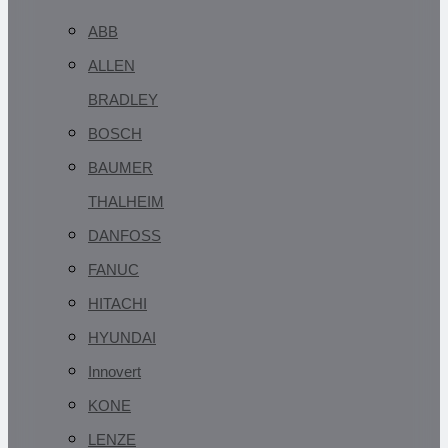
ABB
ALLEN
BRADLEY
BOSCH
BAUMER
THALHEIM
DANFOSS
FANUC
HITACHI
HYUNDAI
Innovert
KONE
LENZE