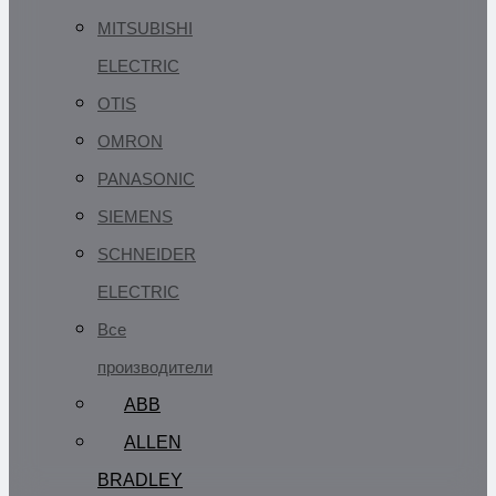
MITSUBISHI
ELECTRIC
OTIS
OMRON
PANASONIC
SIEMENS
SCHNEIDER
ELECTRIC
Все
производители
ABB
ALLEN
BRADLEY