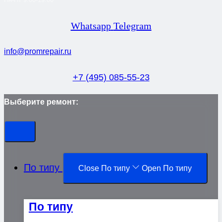
Whatsapp
Telegram
info@promrepair.ru
+7 (495) 085-55-23
Выберите ремонт:
По типу
Close По типу
Open По типу
По типу