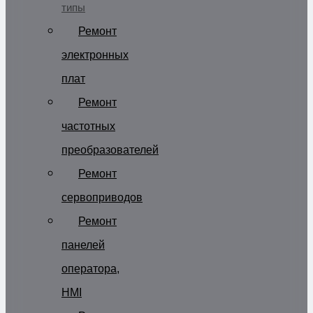
типы
Ремонт
электронных
плат
Ремонт
частотных
преобразователей
Ремонт
сервоприводов
Ремонт
панелей
оператора,
HMI