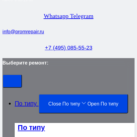
Whatsapp
Telegram
info@promrepair.ru
+7 (495) 085-55-23
Выберите ремонт:
По типу
Close По типу
Open По типу
По типу