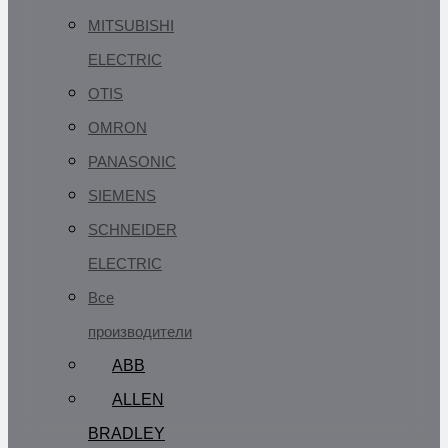
MITSUBISHI
ELECTRIC
OTIS
OMRON
PANASONIC
SIEMENS
SCHNEIDER
ELECTRIC
Все
производители
ABB
ALLEN
BRADLEY