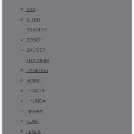
ABB
ALLEN
BRADLEY
BOSCH
BAUMER
THALHEIM
DANFOSS
FANUC
HITACHI
HYUNDAI
Innovert
KONE
LENZE