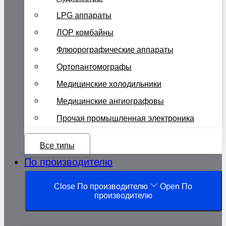
LPG аппараты
ЛОР комбайны
Флюорографические аппараты
Ортопантомографы
Медицинские холодильники
Медицинские ангиографовы
Прочая промышленная электроника
Все типы
По производителю
Close По производителю
Open По
производителю