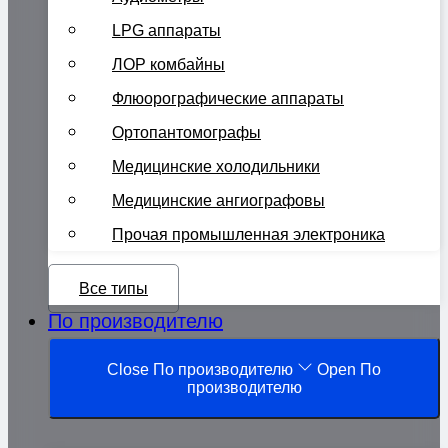
LPG аппараты
ЛОР комбайны
Флюорографические аппараты
Ортопантомографы
Медицинские холодильники
Медицинские ангиографовы
Прочая промышленная электроника
Все типы
По производителю
Close По производителю
Open По
производителю