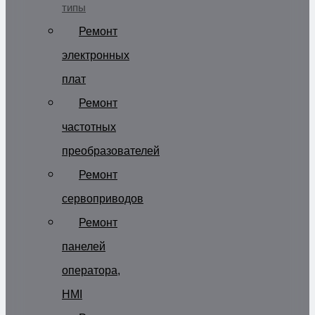
типы
Ремонт
электронных
плат
Ремонт
частотных
преобразователей
Ремонт
сервоприводов
Ремонт
панелей
оператора,
HMI