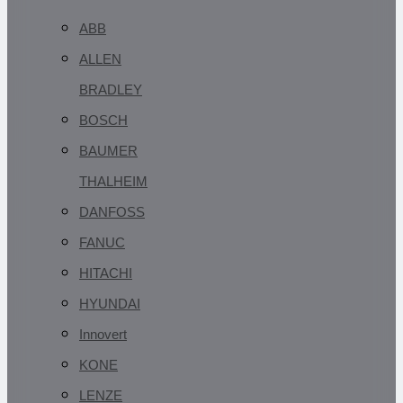
ABB
ALLEN
BRADLEY
BOSCH
BAUMER
THALHEIM
DANFOSS
FANUC
HITACHI
HYUNDAI
Innovert
KONE
LENZE