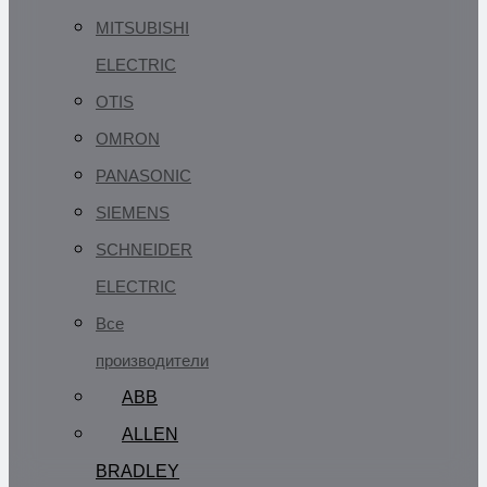
MITSUBISHI
ELECTRIC
OTIS
OMRON
PANASONIC
SIEMENS
SCHNEIDER
ELECTRIC
Все
производители
ABB
ALLEN
BRADLEY