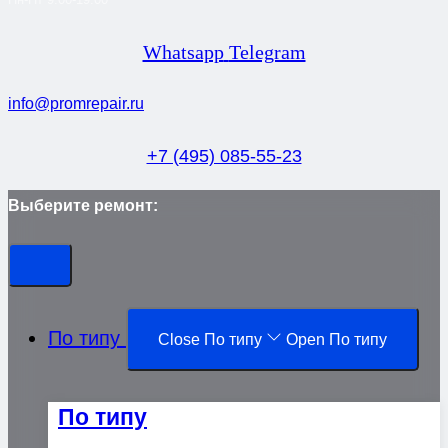
Whatsapp
Telegram
info@promrepair.ru
+7 (495) 085-55-23
Выберите ремонт:
По типу
Close По типу
Open По типу
По типу