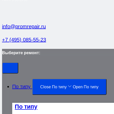
info@promrepair.ru
+7 (495) 085-55-23
Выберите ремонт:
По типу
Close По типу
Open По типу
По типу