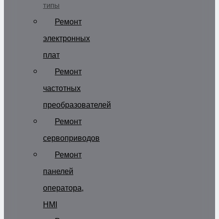
типы
Ремонт
электронных
плат
Ремонт
частотных
преобразователей
Ремонт
сервоприводов
Ремонт
панелей
оператора,
HMI