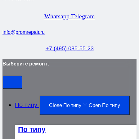
Whatsapp
Telegram
info@promrepair.ru
+7 (495) 085-55-23
Выберите ремонт:
По типу
Close По типу
Open По типу
По типу