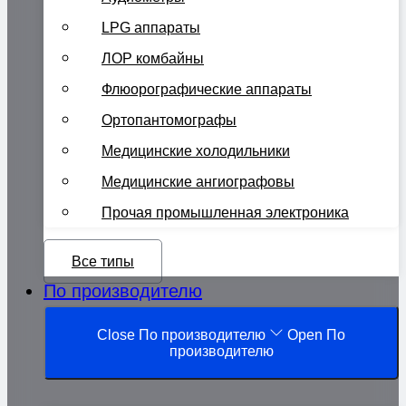
LPG аппараты
ЛОР комбайны
Флюорографические аппараты
Ортопантомографы
Медицинские холодильники
Медицинские ангиографовы
Прочая промышленная электроника
Все типы
По производителю
Close По производителю
Open По
производителю