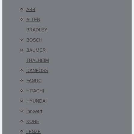
ABB
ALLEN
BRADLEY
BOSCH
BAUMER
THALHEIM
DANFOSS
FANUC
HITACHI
HYUNDAI
Innovert
KONE
LENZE