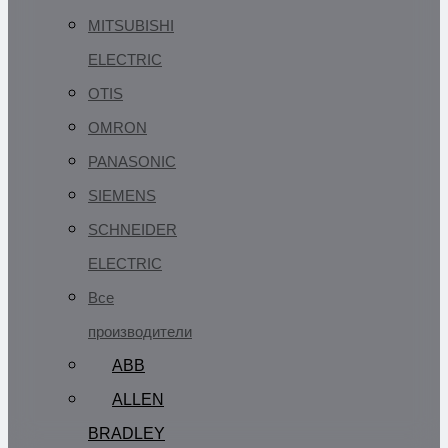
MITSUBISHI
ELECTRIC
OTIS
OMRON
PANASONIC
SIEMENS
SCHNEIDER
ELECTRIC
Все
производители
ABB
ALLEN
BRADLEY