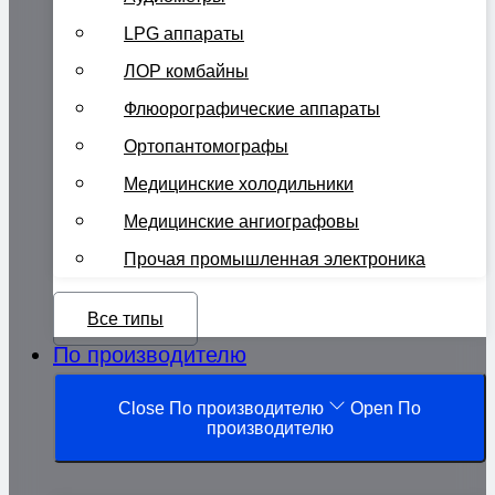
LPG аппараты
ЛОР комбайны
Флюорографические аппараты
Ортопантомографы
Медицинские холодильники
Медицинские ангиографовы
Прочая промышленная электроника
Все типы
По производителю
Close По производителю
Open По
производителю