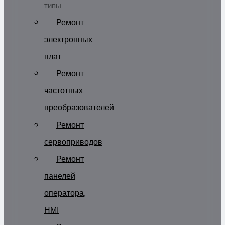
типы
Ремонт
электронных
плат
Ремонт
частотных
преобразователей
Ремонт
сервоприводов
Ремонт
панелей
оператора,
HMI