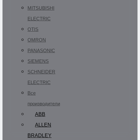
MITSUBISHI
ELECTRIC
OTIS
OMRON
PANASONIC
SIEMENS
SCHNEIDER
ELECTRIC
Все
производители
ABB
ALLEN
BRADLEY