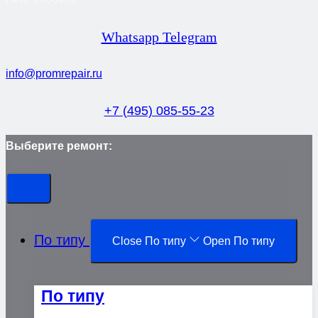
Whatsapp
Telegram
info@promrepair.ru
+7 (495) 085-55-23
Выберите ремонт:
По типу
Close По типу
Open По типу
По типу