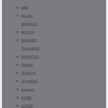
ABB
ALLEN
BRADLEY
BOSCH
BAUMER
THALHEIM
DANFOSS
FANUC
HITACHI
HYUNDAI
Innovert
KONE
LENZE