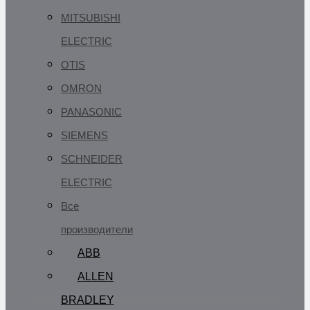
MITSUBISHI
ELECTRIC
OTIS
OMRON
PANASONIC
SIEMENS
SCHNEIDER
ELECTRIC
Все
производители
ABB
ALLEN
BRADLEY