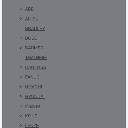
ABB
ALLEN
BRADLEY
BOSCH
BAUMER
THALHEIM
DANFOSS
FANUC
HITACHI
HYUNDAI
Innovert
KONE
LENZE