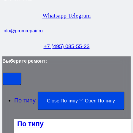
Whatsapp
Telegram
info@promrepair.ru
+7 (495) 085-55-23
Выберите ремонт:
По типу
Close По типу
Open По типу
По типу