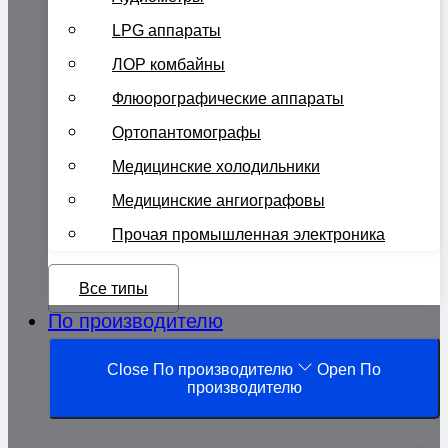
LPG аппараты
ЛОР комбайны
Флюорографические аппараты
Ортопантомографы
Медицинские холодильники
Медицинские ангиографовы
Прочая промышленная электроника
Все типы
По производителю
Close По производителю
Open По
производителю