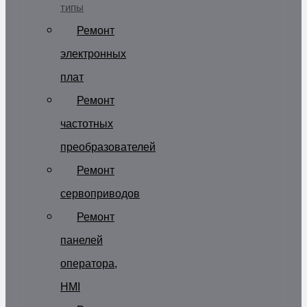
типы
Ремонт
электронных
плат
Ремонт
частотных
преобразователей
Ремонт
сервоприводов
Ремонт
панелей
оператора,
HMI