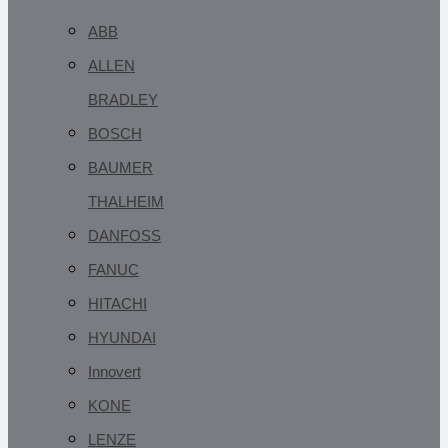
ABB
ALLEN
BRADLEY
BOSCH
BAUMER
THALHEIM
DANFOSS
FANUC
HITACHI
HYUNDAI
Innovert
KONE
LENZE