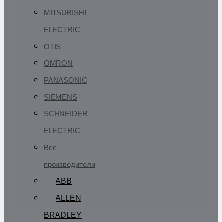
MITSUBISHI
ELECTRIC
OTIS
OMRON
PANASONIC
SIEMENS
SCHNEIDER
ELECTRIC
Все
производители
ABB
ALLEN
BRADLEY