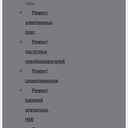
типы
Ремонт
электронных
плат
Ремонт
частотных
преобразователей
Ремонт
сервоприводов
Ремонт
панелей
оператора,
HMI