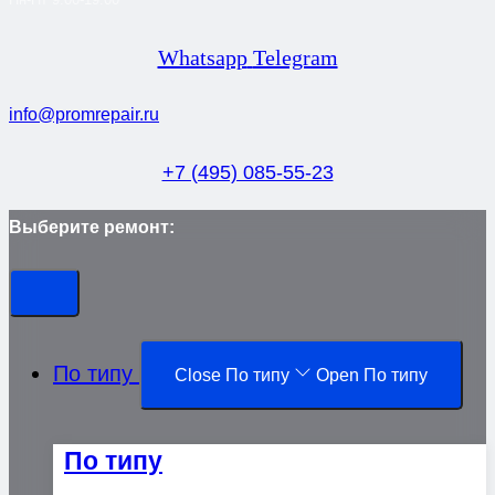
Whatsapp
Telegram
info@promrepair.ru
+7 (495) 085-55-23
Выберите ремонт:
По типу
Close По типу
Open По типу
По типу