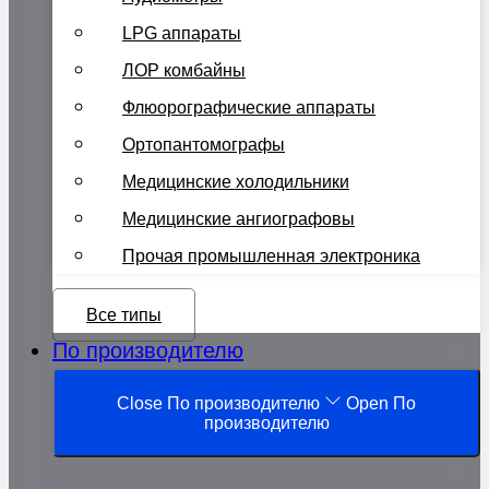
LPG аппараты
ЛОР комбайны
Флюорографические аппараты
Ортопантомографы
Медицинские холодильники
Медицинские ангиографовы
Прочая промышленная электроника
Все типы
По производителю
Close По производителю
Open По
производителю