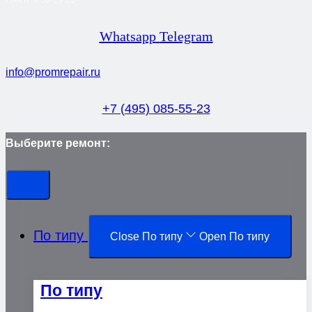
Whatsapp
Telegram
info@promrepair.ru
+7 (495) 085-55-23
Выберите ремонт:
По типу
Close По типу
Open По типу
По типу