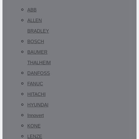
ABB
ALLEN
BRADLEY
BOSCH
BAUMER
THALHEIM
DANFOSS
FANUC
HITACHI
HYUNDAI
Innovert
KONE
LENZE