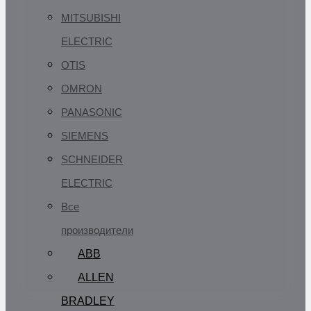
MITSUBISHI
ELECTRIC
OTIS
OMRON
PANASONIC
SIEMENS
SCHNEIDER
ELECTRIC
Все
производители
ABB
ALLEN
BRADLEY