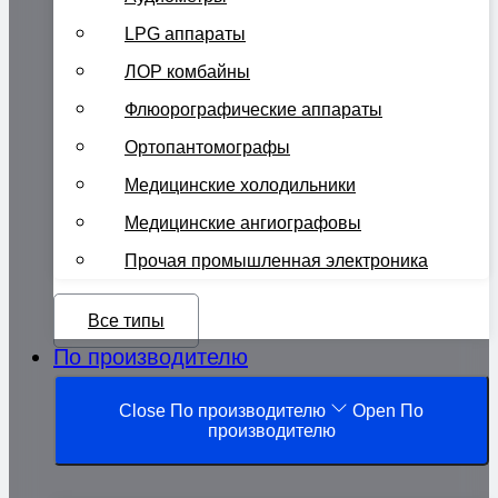
LPG аппараты
ЛОР комбайны
Флюорографические аппараты
Ортопантомографы
Медицинские холодильники
Медицинские ангиографовы
Прочая промышленная электроника
Все типы
По производителю
Close По производителю
Open По
производителю