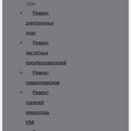
типы
Ремонт
электронных
плат
Ремонт
частотных
преобразователей
Ремонт
сервоприводов
Ремонт
панелей
оператора,
HMI