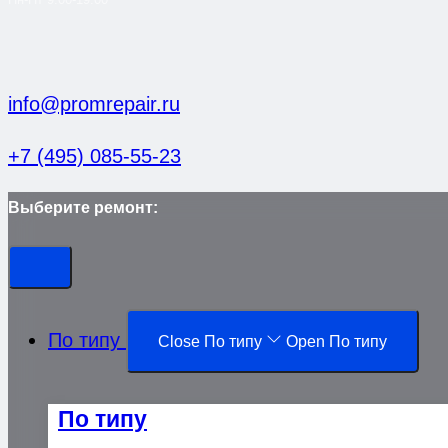
info@promrepair.ru
+7 (495) 085-55-23
Выберите ремонт:
По типу
Close По типу
Open По типу
По типу