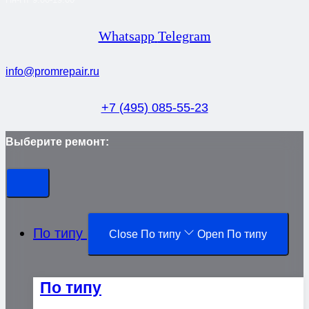
Whatsapp
Telegram
info@promrepair.ru
+7 (495) 085-55-23
Выберите ремонт:
По типу
Close По типу
Open По типу
По типу