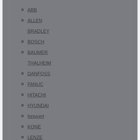
ABB
ALLEN
BRADLEY
BOSCH
BAUMER
THALHEIM
DANFOSS
FANUC
HITACHI
HYUNDAI
Innovert
KONE
LENZE