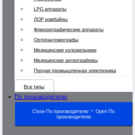
LPG аппараты
ЛОР комбайны
Флюорографические аппараты
Ортопантомографы
Медицинские холодильники
Медицинские ангиографовы
Прочая промышленная электроника
Все типы
По производителю
Close По производителю
Open По
производителю