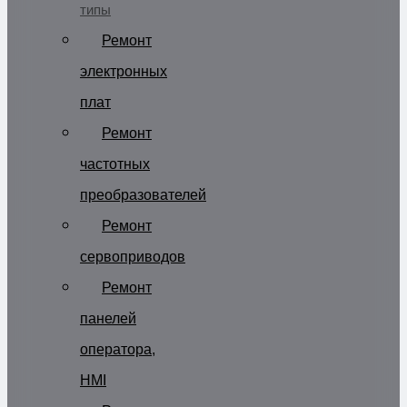
типы
Ремонт
электронных
плат
Ремонт
частотных
преобразователей
Ремонт
сервоприводов
Ремонт
панелей
оператора,
HMI