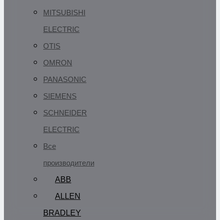
MITSUBISHI
ELECTRIC
OTIS
OMRON
PANASONIC
SIEMENS
SCHNEIDER
ELECTRIC
Все
производители
ABB
ALLEN
BRADLEY