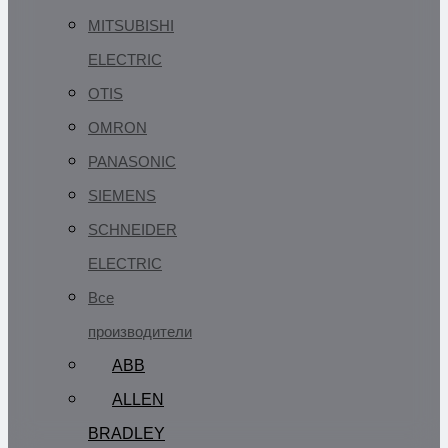
MITSUBISHI
ELECTRIC
OTIS
OMRON
PANASONIC
SIEMENS
SCHNEIDER
ELECTRIC
Все
производители
ABB
ALLEN
BRADLEY