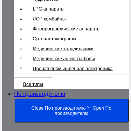
LPG аппараты
ЛОР комбайны
Флюорографические аппараты
Ортопантомографы
Медицинские холодильники
Медицинские ангиографовы
Прочая промышленная электроника
Все типы
По производителю
Close По производителю
Open По
производителю