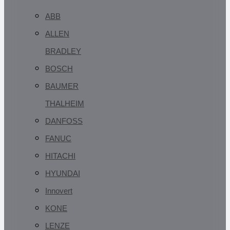
ABB
ALLEN
BRADLEY
BOSCH
BAUMER
THALHEIM
DANFOSS
FANUC
HITACHI
HYUNDAI
Innovert
KONE
LENZE