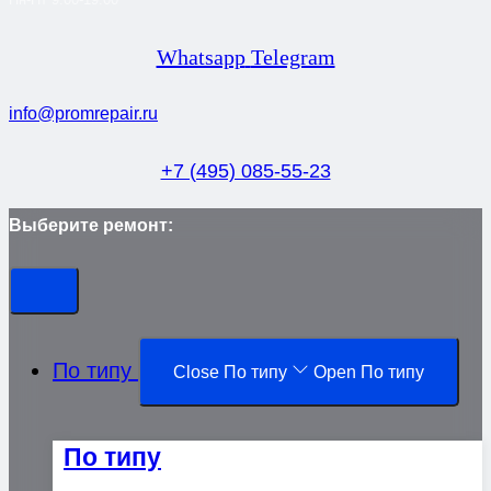
Whatsapp
Telegram
info@promrepair.ru
+7 (495) 085-55-23
Выберите ремонт:
По типу
Close По типу
Open По типу
По типу