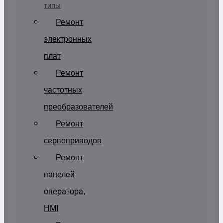
типы
Ремонт
электронных
плат
Ремонт
частотных
преобразователей
Ремонт
сервоприводов
Ремонт
панелей
оператора,
HMI