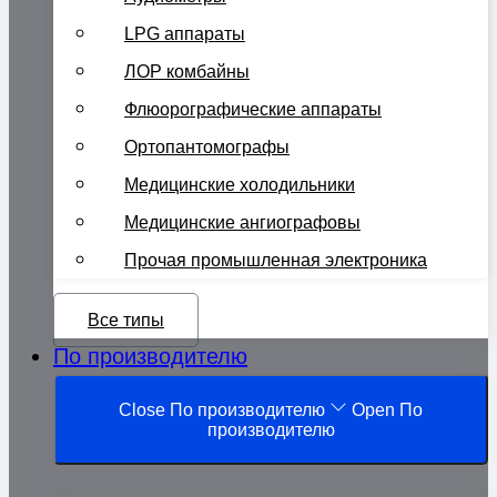
LPG аппараты
ЛОР комбайны
Флюорографические аппараты
Ортопантомографы
Медицинские холодильники
Медицинские ангиографовы
Прочая промышленная электроника
Все типы
По производителю
Close По производителю
Open По
производителю