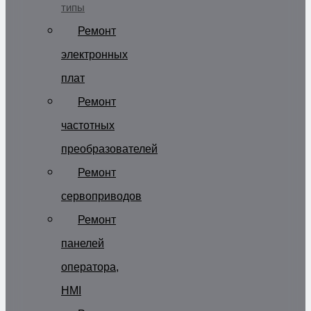
типы
Ремонт
электронных
плат
Ремонт
частотных
преобразователей
Ремонт
сервоприводов
Ремонт
панелей
оператора,
HMI