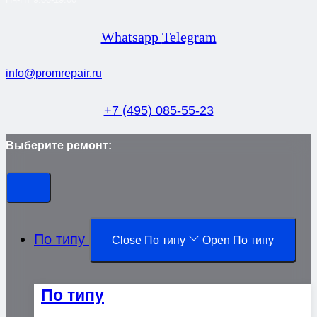
Whatsapp
Telegram
info@promrepair.ru
+7 (495) 085-55-23
Выберите ремонт:
По типу
Close По типу
Open По типу
По типу