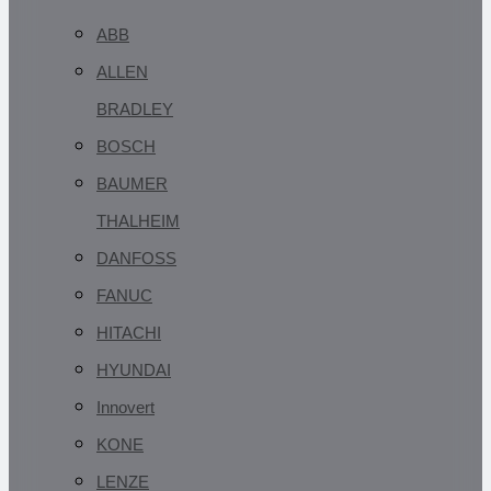
ABB
ALLEN
BRADLEY
BOSCH
BAUMER
THALHEIM
DANFOSS
FANUC
HITACHI
HYUNDAI
Innovert
KONE
LENZE