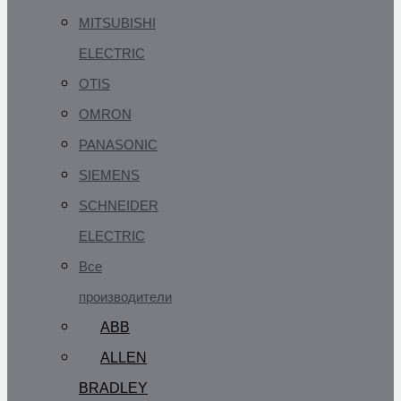
MITSUBISHI
ELECTRIC
OTIS
OMRON
PANASONIC
SIEMENS
SCHNEIDER
ELECTRIC
Все
производители
ABB
ALLEN
BRADLEY