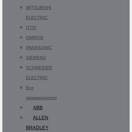
MITSUBISHI
ELECTRIC
OTIS
OMRON
PANASONIC
SIEMENS
SCHNEIDER
ELECTRIC
Все
производители
ABB
ALLEN
BRADLEY