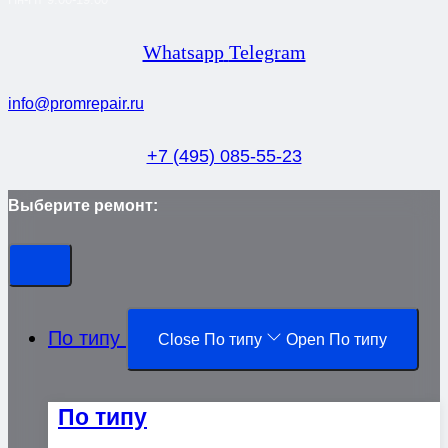
Whatsapp
Telegram
info@promrepair.ru
+7 (495) 085-55-23
Выберите ремонт:
По типу
Close По типу
Open По типу
По типу