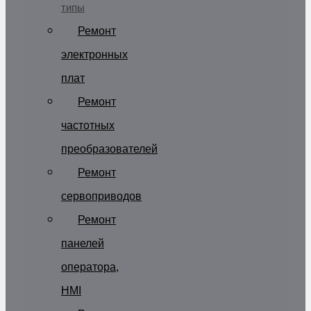
типы
Ремонт
электронных
плат
Ремонт
частотных
преобразователей
Ремонт
сервоприводов
Ремонт
панелей
оператора,
HMI