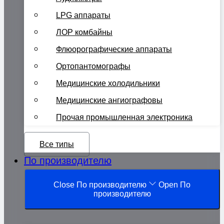
LPG аппараты
ЛОР комбайны
Флюорографические аппараты
Ортопантомографы
Медицинские холодильники
Медицинские ангиографовы
Прочая промышленная электроника
Все типы
По производителю
Close По производителю
Open По
производителю