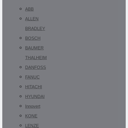
ABB
ALLEN
BRADLEY
BOSCH
BAUMER
THALHEIM
DANFOSS
FANUC
HITACHI
HYUNDAI
Innovert
KONE
LENZE