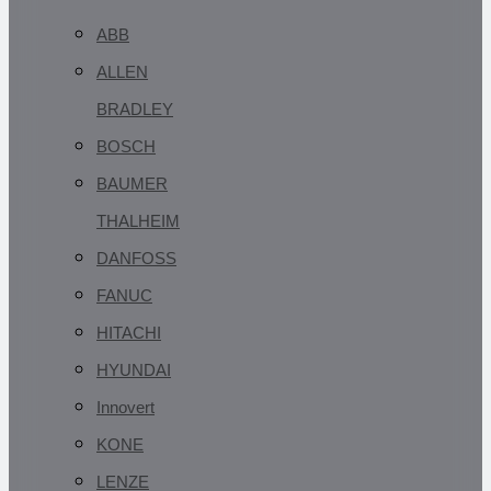
ABB
ALLEN
BRADLEY
BOSCH
BAUMER
THALHEIM
DANFOSS
FANUC
HITACHI
HYUNDAI
Innovert
KONE
LENZE