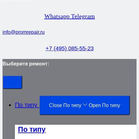
Whatsapp
Telegram
info@promrepair.ru
+7 (495) 085-55-23
Выберите ремонт:
По типу
Close По типу
Open По типу
По типу