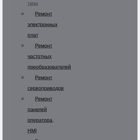
типы
Ремонт
электронных
плат
Ремонт
частотных
преобразователей
Ремонт
сервоприводов
Ремонт
панелей
оператора,
HMI