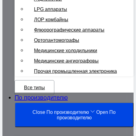
LPG аппараты
ЛОР комбайны
Флюорографические аппараты
Ортопантомографы
Медицинские холодильники
Медицинские ангиографовы
Прочая промышленная электроника
Все типы
По производителю
Close По производителю
Open По
производителю