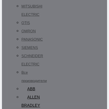
MITSUBISHI
ELECTRIC
OTIS
OMRON
PANASONIC
SIEMENS
SCHNEIDER
ELECTRIC
Все
производители
ABB
ALLEN
BRADLEY