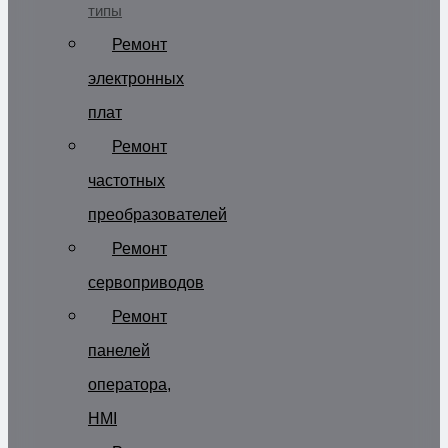
типы
Ремонт
электронных
плат
Ремонт
частотных
преобразователей
Ремонт
сервоприводов
Ремонт
панелей
оператора,
HMI