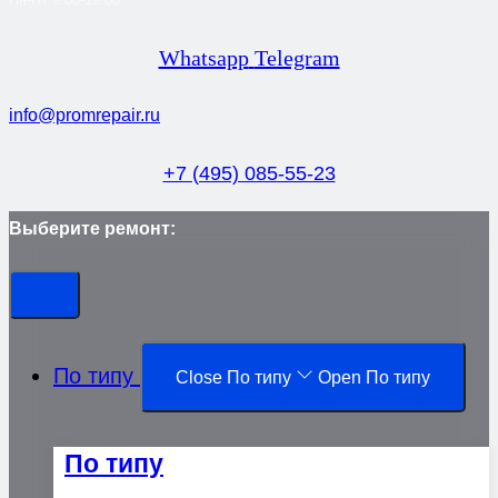
Whatsapp
Telegram
info@promrepair.ru
+7 (495) 085-55-23
Выберите ремонт:
По типу
Close По типу
Open По типу
По типу