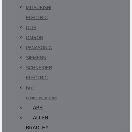
MITSUBISHI
ELECTRIC
OTIS
OMRON
PANASONIC
SIEMENS
SCHNEIDER
ELECTRIC
Все
производители
ABB
ALLEN
BRADLEY