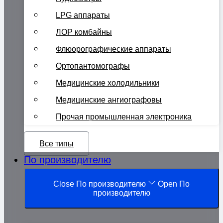
LPG аппараты
ЛОР комбайны
Флюорографические аппараты
Ортопантомографы
Медицинские холодильники
Медицинские ангиографовы
Прочая промышленная электроника
Все типы
По производителю
Close По производителю
Open По
производителю