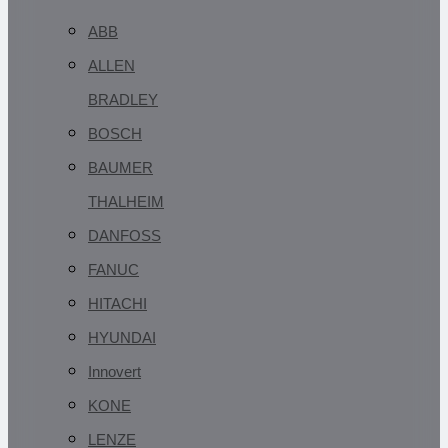
ABB
ALLEN
BRADLEY
BOSCH
BAUMER
THALHEIM
DANFOSS
FANUC
HITACHI
HYUNDAI
Innovert
KONE
LENZE