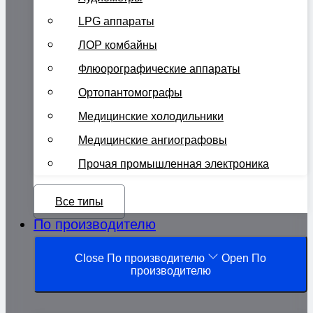
LPG аппараты
ЛОР комбайны
Флюорографические аппараты
Ортопантомографы
Медицинские холодильники
Медицинские ангиографовы
Прочая промышленная электроника
Все типы
По производителю
Close По производителю
Open По
производителю