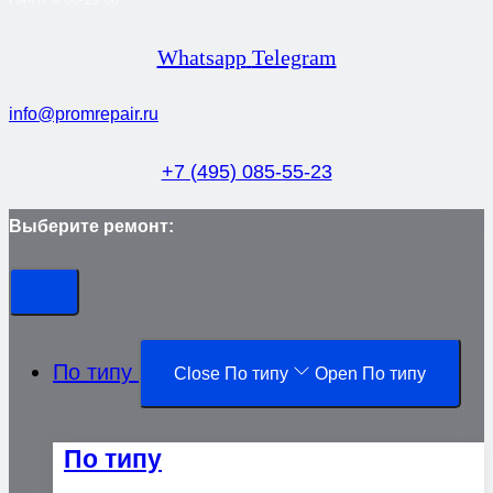
Whatsapp
Telegram
info@promrepair.ru
+7 (495) 085-55-23
Выберите ремонт:
По типу
Close По типу
Open По типу
По типу