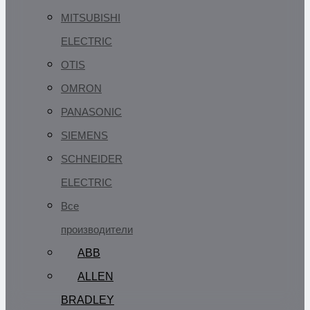
MITSUBISHI
ELECTRIC
OTIS
OMRON
PANASONIC
SIEMENS
SCHNEIDER
ELECTRIC
Все
производители
ABB
ALLEN
BRADLEY