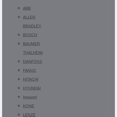
ABB
ALLEN
BRADLEY
BOSCH
BAUMER
THALHEIM
DANFOSS
FANUC
HITACHI
HYUNDAI
Innovert
KONE
LENZE