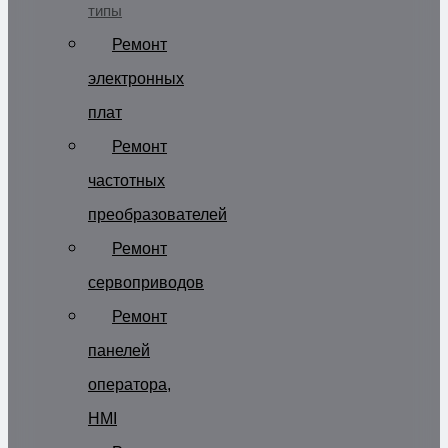
типы
Ремонт
электронных
плат
Ремонт
частотных
преобразователей
Ремонт
сервоприводов
Ремонт
панелей
оператора,
HMI