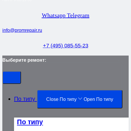
Whatsapp
Telegram
info@promrepair.ru
+7 (495) 085-55-23
Выберите ремонт:
По типу
Close По типу
Open По типу
По типу