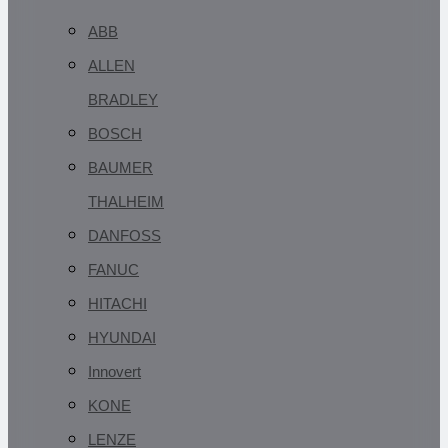
ABB
ALLEN
BRADLEY
BOSCH
BAUMER
THALHEIM
DANFOSS
FANUC
HITACHI
HYUNDAI
Innovert
KONE
LENZE