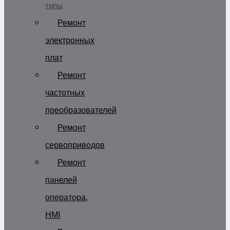
типы
Ремонт
электронных
плат
Ремонт
частотных
преобразователей
Ремонт
сервоприводов
Ремонт
панелей
оператора,
HMI