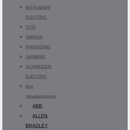
MITSUBISHI
ELECTRIC
OTIS
OMRON
PANASONIC
SIEMENS
SCHNEIDER
ELECTRIC
Все
производители
ABB
ALLEN
BRADLEY