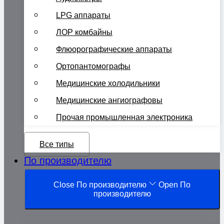
LPG аппараты
ЛОР комбайны
Флюорографические аппараты
Ортопантомографы
Медицинские холодильники
Медицинские ангиографовы
Прочая промышленная электроника
Все типы
По производителю
Close По производителю
Open По
производителю