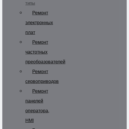
типы
Ремонт
электронных
плат
Ремонт
частотных
преобразователей
Ремонт
сервоприводов
Ремонт
панелей
оператора,
HMI