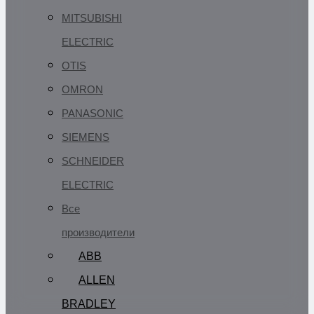
MITSUBISHI
ELECTRIC
OTIS
OMRON
PANASONIC
SIEMENS
SCHNEIDER
ELECTRIC
Все
производители
ABB
ALLEN
BRADLEY