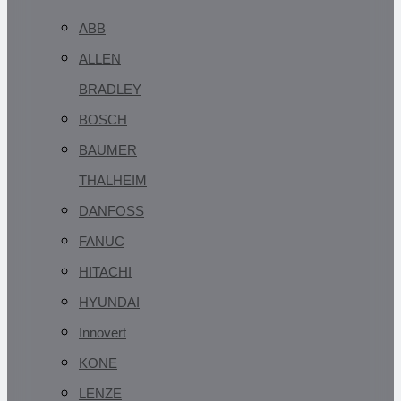
ABB
ALLEN
BRADLEY
BOSCH
BAUMER
THALHEIM
DANFOSS
FANUC
HITACHI
HYUNDAI
Innovert
KONE
LENZE