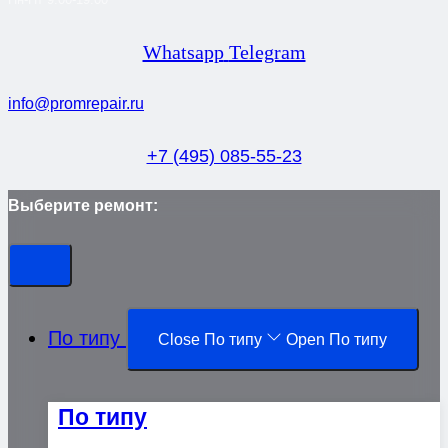
Whatsapp
Telegram
info@promrepair.ru
+7 (495) 085-55-23
Выберите ремонт:
По типу
Close По типу
Open По типу
По типу