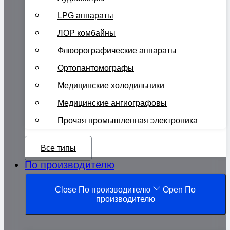
LPG аппараты
ЛОР комбайны
Флюорографические аппараты
Ортопантомографы
Медицинские холодильники
Медицинские ангиографовы
Прочая промышленная электроника
Все типы
По производителю
Close По производителю
Open По
производителю