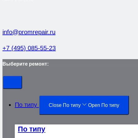
info@promrepair.ru
+7 (495) 085-55-23
Выберите ремонт:
По типу
Close По типу
Open По типу
По типу